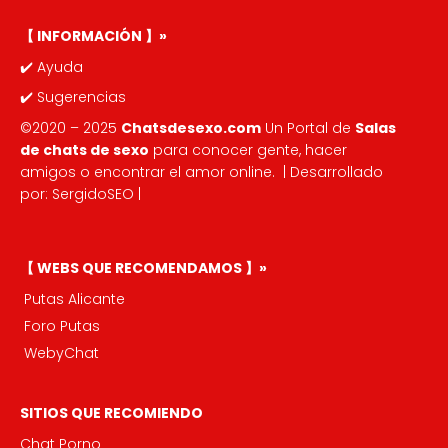
【 INFORMACIÓN 】»
✔️
Ayuda
✔️
Sugerencias
©2020 – 2025
Chatsdesexo.com
Un Portal de
Salas
de chats de sexo
para conocer gente, hacer
amigos o encontrar el amor online
. | Desarrollado
por:
SergidoSEO
|
【 WEBS QUE RECOMENDAMOS 】»
Putas Alicante
Foro Putas
WebyChat
SITIOS QUE RECOMIENDO
Chat Porno