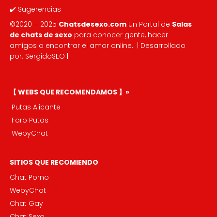
✔️
Sugerencias
©2020 – 2025
Chatsdesexo.com
Un Portal de
Salas
de chats de sexo
para conocer gente, hacer
amigos o encontrar el amor online
. | Desarrollado
por:
SergidoSEO
|
【 WEBS QUE RECOMENDAMOS 】»
Putas Alicante
Foro Putas
WebyChat
SITIOS QUE RECOMIENDO
Chat Porno
WebyChat
Chat Gay
Chat Sexo