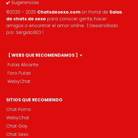
✔️
Sugerencias
©2020 – 2025
Chatsdesexo.com
Un Portal de
Salas
de chats de sexo
para conocer gente, hacer
amigos o encontrar el amor online
. | Desarrollado
por:
SergidoSEO
|
【 WEBS QUE RECOMENDAMOS 】»
Putas Alicante
Foro Putas
WebyChat
SITIOS QUE RECOMIENDO
Chat Porno
WebyChat
Chat Gay
Chat Sexo